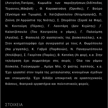
(Αντιγόνη,Πατέρας, Κωμωδία των παρεξηγήσεων,Οιδίποδας
Τύραννος,Μάκβεθ) , Θ. Καρακατσάνη (Όρνιθες), Γ. Βούρο
(Έγκλημα και Τιμωρία), Χ. Χατζηβασιλείου (Ντεμπραγιάζ), Π.
Ζούνη (Η Αρρώστια της Νιότης), Σ. Σπυράτου (Σερσέ λα Φαμ),
Ν. Κοντούρη (Πέρσες), Γ. Λεοντάρη (Δον Κιχώτης) ,Γ.
Καλατζόπουλο (Του Κουτρούλη ο γάμος), Γ. Παλούμπη
(Αγγέλα), Σ. Φασουλή (Ο αγαπητικός της βοσκοπούλας), κ.α.
Στον κινηματογράφο έχει συνεργαστεί με τους Α. Θωμόπουλο
(Να μ'αγαπάς), Κ. Γαβρά (Παρθενών), Ν. Παναγιωτόπουλο
(Ντελίβερι), Σ. Γκορίτσα (Παρέες), Β. Κατσίκη (Αι φορ), κ.α. Στην
τηλεόραση έχει συμμετάσχει στις σειρές : Όλα του γάμου
δύσκολα, Γιούγκερμαν , Αμόρε Μίο, Ο ψεύτης παππούς, κ.α.
Έχει εργαστεί στον τομέα της μεταγλώτισης κινουμένων σχεδίων
και ντοκιμαντέρ. Έχει διδάξει υποκριτική σε ερασιτεχνικούς
θιάσους, θεατρικά εργαστήρια και πολιτιστικούς φορείς.
ΣΤΟΙΧΕΙΑ