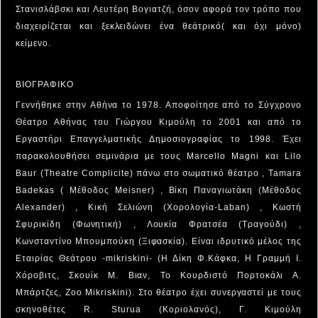
Στανισλάβσκι και Λευτέρη Βογιατζή, όσον αφορά τον τρόπο που
διαχειρίζεται και ξεκλειδώνει ένα θεάτρικό( και όχι μόνο)
κείμενο.
ΒΙΟΓΡΑΦΙΚΟ
Γεννήθηκε στην Αθήνα το 1978. Αποφοίτησε από το Σύγχρονο
Θέατρο Αθήνας του Γιώργου Κιμούλη το 2001 και από το
Εργαστήρι Επαγγελματικής Δημοσιογραφίας το 1998. Έχει
παρακολουθήσει σεμινάρια με τους Marcello Magni και Lilo
Baur (Theatre Complicite) πάνω στο σωματικό θέατρο , Tamara
Badekas ( Μέθοδος Meisner) , Βίκη Παναγιωτάκη (Μέθοδος
Alexander) , Κική Σελιώνη (Χορολογία-Laban) , Κωστή
Σφυρικίδη (Φωνητική) , Λουκία Φρατσέα (Τραγούδι) ,
Κωνσταντίνο Μπουμπούκη (Ξιφασκία). Είναι ιδρυτικό μέλος της
Εταιρίας Θεάτρου -mikriskini- (Η Δίκη Φ.Κάφκα, Η Γραμμή Ι.
Χόροβιτς, Σκουίκ Μ. Βιαν, Το Κουρδιστό Πορτοκάλι Α.
Μπάρτζες, Ζοο Mikriskini). Στο θέατρο έχει συνεργαστεί με τους
σκηνοθέτες R. Sturua (Κοριολανός), Γ. Κιμούλη