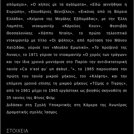
απόμαχοι», «Ο κήπος με τα αγάλματα», «Εδώ γεννήθηκε η
Ευρώπη», «Ελευθέριος Βενιζέλος», «Εικόνες από τη Βόρεια
Ελλάδα», «Κείμενα της Μεγάλης Εβδομάδας», με την Έλλη
Λαμπέτη, ντοκιμαντέρ «Κάρολος Κουν», Φεστιβάλ
Θεσσαλονίκης «Χάππυ Νταίη», το πρώτο τηλεοπτικό
ντοκιμαντέρ με τίτλο «Οι ψάλτες», από πρόταση του Μάνου
Χατζιδάκι, γύρισε τον «Μεγάλο Ερωτικό», «Το προξενιό της
Άννας», το 1971 γύρισε το ντοκιμαντέρ «Ο χορός των τράγων»
και την ίδια χρονιά μοντάρισε στο Παρίσι την αντιδικτατορική
ταινία «Ce n’est qu’ un debut…”», το 1965 παρουσίασε την
πρώτη του ταινία μικρού μήκους, τον «Κλέφτη», και την
επόμενη χρονιά επίσης τη μικρού μήκους «Τζίμης ο Τίγρης»,
από το 1961 μέχρι το 1965 εργάστηκε ως βοηθός σκηνοθέτη σε
35 ταινίες της Φίνος Φιλμ.
Διδάσκει στη Σχολή Υποκριτικής στη Κάμερα της Ανωτέρας
Δραματικής σχολής Ίασμος
ΣΤΟΙΧΕΙΑ