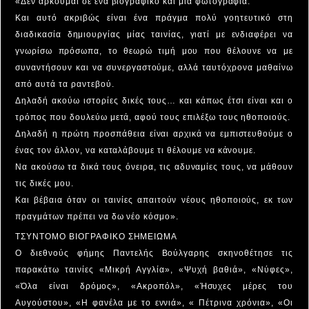
«Δεν αρκούμαι σε ένα βιογραφικό και μια φωτογραφία.
Και αυτό ακριβώς είναι ένα πράγμα πολύ γοητευτικό στη
διαδικασία δημιουργίας μίας ταινίας, γιατί με ενδιαφέρει να
γνωρίσω πρόσωπα, το θεωρώ τιμή μου που θέλουνε να με
συναντήσουν και να συνεργαστούμε, αλλά ταυτόχρονα μαθαίνω
από αυτά τα ραντεβού.
Δηλαδή ακούω ιστορίες δικές τους… και κάπως έτσι είναι και ο
τρόπος που δουλεύω μετά, αφού τους επιλέξω τους ηθοποιούς.
Δηλαδή η πρώτη προσπάθεια είναι αρχικά να εμπιστευθούμε ο
ένας τον άλλον, να καταλάβουμε τι θέλουμε να κάνουμε.
Να ακούσω τα δικά τους όνειρα, τις αδυναμίες τους, να μάθουν
τις δικές μου.
Και βέβαια όταν οι ταινίες απαιτούν νέους ηθοποιούς, εκ των
πραγμάτων πρέπει να δω νέο κόσμο».
ΤΣΥΝΤΟΜΟ ΒΙΟΓΡΑΦΙΚΟ ΣΗΜΕΙΩΜΑ
Ο διεθνούς φήμης Παντελής Βούλγαρης σκηνοθέτησε τις
παρακάτω ταινίες «Μικρή Αγγλία», «Ψυχή βαθιά», «Νύφες»,
«Όλα είναι δρόμος», «Ακροπόλ», «Ήσυχες μέρες του
Αυγούστου», «Η φανέλα με το εννιά», « Πέτρινα χρόνια», «Οι