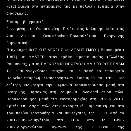
καταξιωμένη στο αντικείμενό της με πολυετή εμπειρία στην
διδασκαλια.
Σύντομο βιογραφικό:
Γεννημένη στη Θεσσαλονίκη. Τελιόφοιτος Καλαμαρί,απόφοιτος
4ου Λυκείου Θεσσαλονίκης.Πρωταθλήτρια Ενόργανης
Γυμναστικής.
Πτυχιούχος ΦΥΣΙΚΗΣ ΑΓΩΓΗΣ και ΑΘΛΗΤΙΣΜΟΥ [ Βουκουρέστι
1987] με MASTER στον τρόπο προετοιμασίας (Ελλάδας
Ρουμανίας) για το ΠΑΓΚΟΣΜΙΟ ΠΡΩΤΑΘΛΗΜΑ ΣΤΟ ΡΟΤΕΡΝΑΜ
ΤΟ 1990.Αναγνώριση πτυχίου το 1989από το Υπουργείο
Παιδείας.Υποβολή δικαιολογητικών διορισμού το 1990. Με
δεύτερη ειδικότητα την Ξιφασκία.Παρακολούθησε μαθήματα
Θεατρικής Ξιφασκίας στη Ρουμανία ,Ρωσίαεπί σειρά ετών.
Παρακολούθησε μαθήματα κονταρομαχίας στη ΡΩΣΙΑ 2013.
Κριτής επί σειρα ετών στην Ακροβατική Γυμναστική και στο
Τραμπολίνο.Προπονήτρια και συνεργάτης της Ε.Γ.Ο από το
2001-2009.Καθηγήτρια στα Ι.Ε.Κ από το 1998-
2002.Διοργανώτρια αγώνων της Ε.Γ.Ο.και της