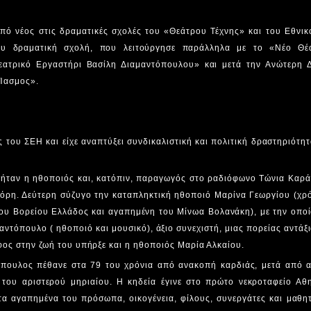
από νέος στις δραματικές σχολές του «Θεάτρου Τέχνης» και του Εθνι
του δραματική σχολή, που λειτούργησε παράλληλα με το «Νέο Θέ
εατρικό Εργαστήρι Βασίλη Διαμαντόπουλου» και μετά την Ανώτερη 
Ίασμος».
 του ΣΕΗ και είχε αναπτύξει συνδικαλιστική και πολιτική δραστηριότη
ήταν η ηθοποιός και, κατόπιν, παραγωγός στο ραδιόφωνο Τώνια Καράλ
 κόρη. Δεύτερη σύζυγο την καταπληκτική ηθοποιό Μαρίνα Γεωργίου (χρ
ου Βορείου Ελλάδος και αγαπημένη του Μίνωα Βολανάκη), με την οποί
μαντόπουλο ( ηθοποιό και μουσικό), άξιο συνεχιστή, μιας πορείας αντάξ
φος στην ζωή του υπήρξε και η ηθοποιός Μαρία Αλκαίου.
όπουλος πέθανε στα 79 του χρόνια από ανακοπή καρδιάς, μετά από 
του αριστερού μηριαίου. Η κηδεία έγινε στο πρώτο νεκροταφείο Αθ
τα αγαπημένα του πρόσωπα, οικογένεια, φίλους, συνεργάτες και μαθη