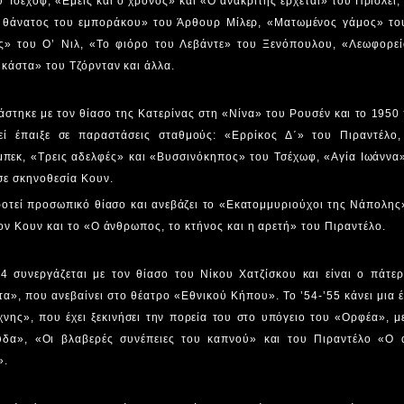
Τσέχοφ, «Εμείς και ο χρόνος» και «Ο ανακριτής έρχεται» του Πρίσλεϊ,
Ο θάνατος του εμποράκου» του Άρθουρ Μίλερ, «Ματωμένος γάμος» το
ες» του Ο’ Νιλ, «Το φιόρο του Λεβάντε» του Ξενόπουλου, «Λεωφορε
κάστα» του Τζόρνταν και άλλα.
άστηκε με τον θίασο της Κατερίνας στη «Νίνα» του Ρουσέν και το 195
εί έπαιξε σε παραστάσεις σταθμούς: «Ερρίκος Δ΄» του Πιραντέλο
νμπεκ, «Τρεις αδελφές» και «Βυσσινόκηπος» του Τσέχωφ, «Αγία Ιωάνν
σε σκηνοθεσία Κουν.
οτεί προσωπικό θίασο και ανεβάζει το «Εκατομμυριούχοι της Νάπολης
ον Κουν και το «Ο άνθρωπος, το κτήνος και η αρετή» του Πιραντέλο.
54 συνεργάζεται με τον θίασο του Νίκου Χατζίσκου και είναι ο πάτε
τα», που ανεβαίνει στο θέατρο «Εθνικού Κήπου». Το ’54-’55 κάνει μια 
χνης», που έχει ξεκινήσει την πορεία του στο υπόγειο του «Ορφέα», 
δα», «Οι βλαβερές συνέπειες του καπνού» και του Πιραντέλο «Ο
».