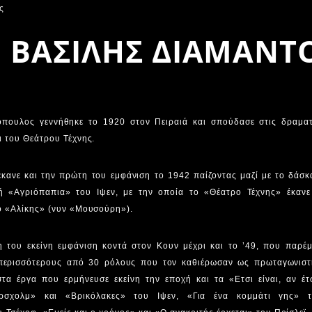
ΒΑΣΙΛΗΣ ΔΙΑΜΑΝΤ
όπουλος γεννήθηκε το 1920 στον Πειραιά και σπούδασε στις δραματ
ι του Θεάτρου Τέχνης.
έκανε και την πρώτη του εμφάνιση το 1942 παίζοντας μαζί με το δάσ
κή «Αγριόπαπια» του Ιψεν, με την οποία το «Θέατρο Τέχνης» έκαν
ο «Αλίκης» (νυν «Μουσούρη»).
του εκείνη εμφάνιση κοντά στον Κουν μέχρι και το ’49, που παρέμ
 περισσότερους από 30 ρόλους που τον καθιέρωσαν ως πρωταγωνιστ
τα έργα που ερμήνευσε εκείνη την εποχή και τα «Ετσι είναι, αν έτσ
ερσχολμ» και «Βρικόλακες» του Ιψεν, «Για ένα κομμάτι γης» τ