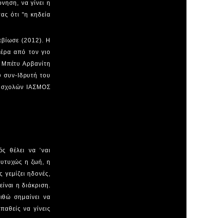
νηση, να γίνει η
ας ότι "η κηδεία
βίωσε (2012). Η
Πέρα από τον γιο
 Μπέτυ Αρβανίτη
υ συν-Ιδρυτή του
ν σχολών ΙΑΣΜΟΣ
ς θέλει να ’ναι
Ευτυχώς η ζωή, η
 γεμίζει ηδονές,
ίναι η διάκριση.
ιθώ σημαίνει να
παθείς να γίνεις