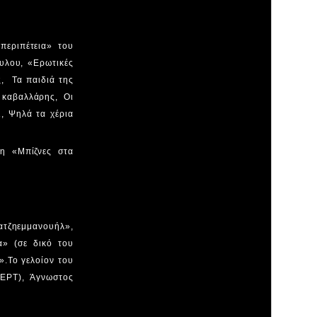
περιπέτεια» του
υλου, «Ερωτικές
, Τα παιδιά της
 καβαλλάρης, Οι
, Ψηλά τα χέρια
ρη «Μπίζνες στα
ατζηεμμανουήλ»,
α» (σε δικό του
».Το γελοίον του
 ΕΡΤ), Άγνωστος