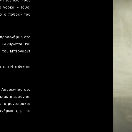
 «Ήταν όλοι τους
υ Λόρκα, «Πόθοι
ίο ο πόθος» του
0 προσελήφθη στο
, «Άνθρωποι και
α» του Μπέρναρντ
» του Ντε Φιλίπο
ρ Λαυρέντιος στο
έκτακτη εμφάνιση
με τα μονόπρακτα
 άνθρωπος με το