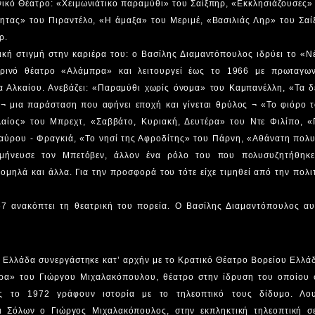
νικό Θέατρο: «Χειμωνιάτικο παραμύθι» του Σαίξπηρ, «Εκκλησιάζουσες»
τητας» του Πιραντέλο, «Η άμαξα» του Μεριμέ, «Βασιλιάς Ληρ» του Σαί
ρ.
ική στιγμή στην καριέρα του: ο Βασίλης Διαμαντόπουλος ιδρύει το «
μερινό θέατρο «Αλάμπρα» και λειτουργεί έως το 1966 με πρωταγων
 Αλκαίου. Ανεβάζει: «Παραμύθι χωρίς όνομα» του Καμπανέλλη, «Τα δ
¬ μια παράσταση που αφήνει εποχή και γίνεται θρύλος ¬ «Το φιόρο τ
αίος» του Μπρεχτ, «Σαββάτο, Κυριακή, Δευτέρα» του Ντε Φιλίπο, «
αύρου - Φραγκιά, «Το νησί της Αφροδίτης» του Πάρνη, «Αθάνατη πολ
μήνευσε τον Μπετόβεν, άλλον ένα ρόλο του που πολυσυζητήθηκε
μηλά και άλλα. Για την προσφορά του τότε είχε τιμηθεί από την πολι
.
67 ανακόπτει τη θεατρική του πορεία. Ο Βασίλης Διαμαντόπουλος αυτ
 Ελλάδα συνεργάστηκε κατ’ αρχήν με το Κρατικό Θέατρο Βορείου Ελλά
ρα» του Γιώργου Μιχαλακόπουλου, θέατρο στην ίδρυση του οποίου σ
υς το 1972 γράφουν ιστορία με το τηλεοπτικό τους δίδυμο. Λο
ι Σόλων ο Γιώργος Μιχαλακόπουλος, στην εκπληκτική τηλεοπτική σε