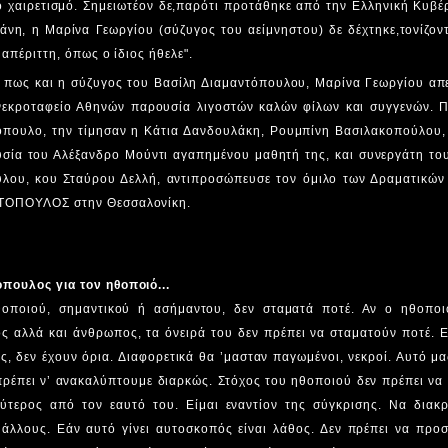
 χαιρετισμό. Σημειωτέον δε,παρότι προτάθηκε από την Ελληνική Κυβέρ
νη, η Μαρίνα Γεωργίου (σύζυγος του αείμνηστου) δε δέχτηκε,τονίζοντ
ι απέριττη, όπως ο ίδιος ήθελε".
πως και η σύζυγος του Βασίλη Διαμαντόπουλου, Μαρίνα Γεωργίου απε
' νεκροταφείο Αθηνών παρουσία λιγοστών καλών φίλων και συγγενών. 
όπουλο, την τίμησαν η Κάτια Δανδουλάκη, Ρουμπίνη Βασιλακοπούλου,
υσία του Αλέξανδρο Μούντι αγαπημένου μαθητή της, και συνεργάτη το
υλου, κου Σταύρου Δελλή, αντιπροσώπευσε τον όμιλο των Δραματικώ
ΤΟΠΟΥΛΟΣ στην Θεσσαλονίκη.
πουλος για τον ηθοποιό...
θοποιού, σημαντικού ή ασήμαντου, δεν σταματά ποτέ. Αν ο ηθοποιό
ς αλλά και άνθρωπος, τα όνειρά του δεν πρέπει να σταματούν ποτέ. 
ς, δεν έχουν όρια. Διαφορετικά θα ’μασταν παγωμένοι, νεκροί. Αυτό μας
 πρέπει ν’ ανακαλύπτουμε διαρκώς. Στόχος του ηθοποιού δεν πρέπει να ε
λύτερος από τον εαυτό του. Είμαι εναντίον της σύγκρισης. Να διακρ
άλλους. Εάν αυτό γίνει αυτοσκοπός είναι λάθος. Δεν πρέπει να προσ