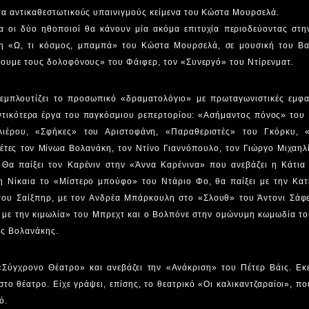
άτα αντικαθεστωτικούς υπαινιγμούς κείμενα του Κώστα Μουρσελά.
 οι δύο ηθοποιοί θα κάνουν μία ακόμα επιτυχία περιοδεύοντας στη
ση «Ω, τι κόσμος, μπαμπά» του Κώστα Μουρσελά, σε μουσική του Βα
ίξουμε τους δολοφόνους» του Φάιφερ, τον «Συνεργό» του Ντίρενματ.
εμπλουτίζει το προσωπικό «δραματολόγιο» με πρωταγωνιστικές εμφαν
τικότερα έργα του παγκόσμιου ρεπερτορίου: «Ασήμαντος πόνος» του Π
ιέρου, «Σφήκες» του Αριστοφάνη, «Παραθεριστές» του Γκόρκυ, «
έτες τον Μίνωα Βολανάκη, τον Ντίνο Γιαννόπουλο, τον Γιώργο Μιχαηλ
. Θα παίξει τον Καρένιν στην «Άννα Καρένινα» που ανεβάζει η Κάτια
τη Νίκαια το «Μίστερο μπούφο» του Ντάριο Φο, θα παίξει με την Κατ
ου Σαίξπηρ, με τον Ανδρέα Μπάρκουλη στο «Σλουθ» του Άντονι Σάφερ
 με την κιμωλία» του Μπρεχτ και ο Βολπόνε στην ομώνυμη κωμωδία το
ως Βολανάκης.
«Σύγχρονο Θέατρο» και ανεβάζει την «Ανάκριση» του Πέτερ Βάις. Εκε
στο θέατρο. Είχε γράψει, επίσης, το θεατρικό «Οι καλικαντζαραίοι», π
ό.