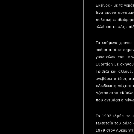
Εκείνος» με τα γεμ
Ένα χρόνο αργότερα
πολιτική επιθεώρη
αλλά και το «Ας πα
Τα επόμενα χρόνια 
ακόμα από τα σημαν
γυναικών» του Μολ
Ευριπίδη με σκηνοθ
Τριβιζά και άλλους
ανεβάσει ο ίδιος σ
«Δωδέκατη νύχτα» τ
Αζντάκ στον «Κύκλο
που ανεβάζει ο Μίν
Το 1993 ιδρύει το 
τελευταίο του ρόλο 
1979 στον Λυκαβηττ