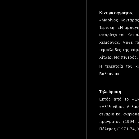
Κινηματογράφος
«Μαρίνος Κοντάρας
Τερζάκη, «Η αρπαγ
ιστορίες» του Καψά
Χελιδόνας, Μάθε πα
τεμπέληδες της εύφ
Χίτλερ, Να πεθερός,
Η τελευταία του κ
Βαλκάνια».
Τηλεόραση
Εκτός από το «Εκε
«Αλέξανδρος Δελμο
σενάριο και σκηνοθ
πράγματος (1994, 
Πόλεμος (1971-74,