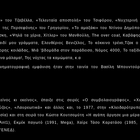
» του Τζαβέλλα, «Τελευταία αποστολή» του Τσιφόρου, «Νυχτερινή 
ή της Περσεφόνης» του Γρηγορίου, «Το αμαξάκι» του Ντίνου Δημόπο
σκη, «Ψηλά τα χέρια, Χίτλερ» του Μανθούλη, The over coat, Καβάφης
ιδί μου γράμματα, Ελευθέριος Βενιζέλος, Το κόκκινο τρένο,Τζακ ο
ορης κοιλάδας, Μιά 'βδομάδα στον παράδεισο, Νόμος 4000, Το ταξίδι
 να μάλαμα!, Της νύχτας τα καμώματα, κ.α
ινηματογραφική εμφάνιση ήταν στην ταινία του Βασίλη Μπουντού
ίνος κι εκείνος», έπαιξε στις σειρές «Ο συμβολαιογράφος», «Χ
ύζος», «Λαυρεωτικά» και άλλες και, το 1977, στην «Κλειδαρότρυπ
εσία) και στη σειρά του Κώστα Κουτσομύτη «Η αγάπη άργησε μια μέρα
Ant1), Εκμέκ παγωτό (1991, Mega), Χαίρε Τάσο Καρατάσο (1985,
 ΥΕΝΕΔ).