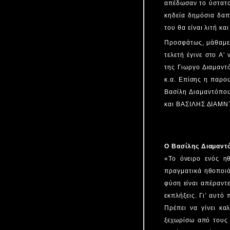
απέδωσαν το ύστατο
κηδεία δημόσια δαπά
του θα είναι λιτή κα
Προσφάτως, μάθαμε 
τελετή έγινε στο Α
της Γιωργο Διαμαντ
κ.α. Επίσης η παρο
Βασίλη Διαμαντόπο
και ΒΑΣΙΛΗΣ ΔΙΑΜΝ
Ο Βασίλης Διαμαντό
«Το όνειρο ενός η
πραγματικά ηθοποιό
φύση είναι απέραντε
εκπλήξεις. Γι’ αυτό
Πρέπει να γίνει κα
ξεχωρίσω από τους 