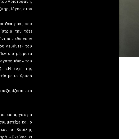
 του Αριστοφάνη,
ξπηρ, Ιάγος στον
Νέο Θέατρο», που
ίστρια την τότε
έντρα πεθαίνουν
ου Λεβάντε» του
Πέντε στρέμματα
υαγαπημένη» του
), «Η τύχη της
τεία με το Χρυσό
οεξορίζεται στο
δος και αργότερα
υμμετείχε και ο
υκάς ο Βασίλης
ιρά «Εκείνος κι