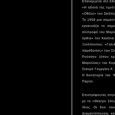
Επανέρχεται στο Εθ
«Η ηδονή της τιμιό
«Οθέλο» του Σαίξπη
Το 1958 μια σημαντ
εγκαινιάζει το ση
σύντροφό του Μαρία
όρθια» του Κασόνα 
Ξενόπουλου, «Γαλιλ
παράδεισος» των Στ
Ρούσσου (όπου ερ
Μαρούλας» του Κορο
Σταυρό Γεωργίου Α΄
Η δικτατορία του ’
Παρίσι.
Επιστρέφοντας στην
με το «Θέατρο Σάτι
ίδιος. Οι δυο το
Διαμαντόπουλος κα