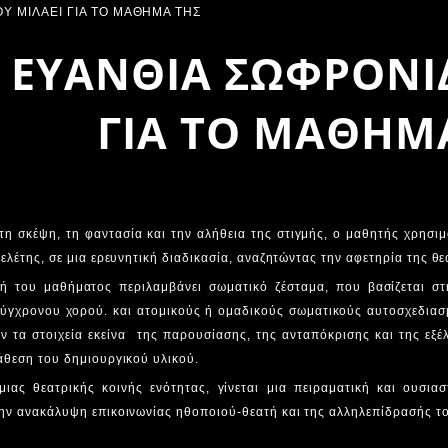
 ΕΥΑΝΘΙΑ ΣΩΦΡΟΝΙ
ΓΙΑ ΤΟ ΜΑΘΗΜ
η σκέψη, τη φαντασία και την αλήθεια της στιγμής, ο μαθητής χρησιμ
μελέτης, σε μια ερευνητική διαδικασία, αναζητώντας την αφετηρία της θ
ή του μαθήματος περιλαμβάνει σωματικό ζέσταμα, που βασίζεται στη
σύγχρονου χορού. και ατομικούς ή ομαδικούς σωματικούς αυτοσχεδιασ
ν τα στοιχεία εκείνα της παρουσίασης, της ανταπόκρισης και της εξέ
άθεση του δημιουργικού υλικού.
μιας θεατρικής κοινής ενότητας, γίνεται μια πειραματική και ουσια
την ανακάλυψη επικοινωνίας ηθοποιού-θεατή και της αλληλεπίδρασής τ