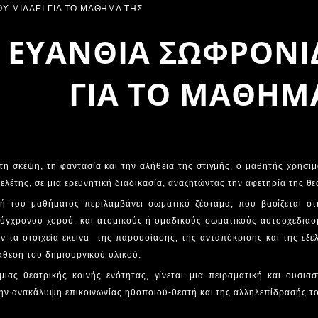
 ΕΥΑΝΘΙΑ ΣΩΦΡΟΝΙ
ΓΙΑ ΤΟ ΜΑΘΗΜ
η σκέψη, τη φαντασία και την αλήθεια της στιγμής, ο μαθητής χρησιμ
μελέτης, σε μια ερευνητική διαδικασία, αναζητώντας την αφετηρία της θ
ή του μαθήματος περιλαμβάνει σωματικό ζέσταμα, που βασίζεται στη
σύγχρονου χορού. και ατομικούς ή ομαδικούς σωματικούς αυτοσχεδιασ
ν τα στοιχεία εκείνα της παρουσίασης, της ανταπόκρισης και της εξέ
άθεση του δημιουργικού υλικού.
μιας θεατρικής κοινής ενότητας, γίνεται μια πειραματική και ουσια
την ανακάλυψη επικοινωνίας ηθοποιού-θεατή και της αλληλεπίδρασής τ